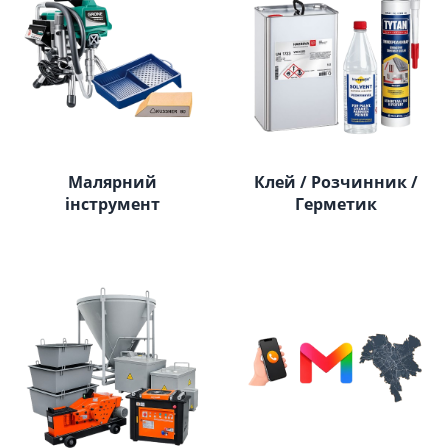
Малярний
Клей / Розчинник /
інструмент
Герметик