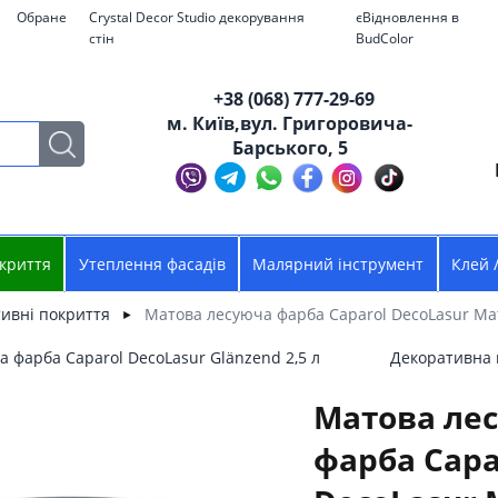
Обране
Crystal Decor Studio декорування
єВідновлення в
стін
BudColor
+38 (068) 777-29-69
м. Київ,вул. Григоровича-
Барського, 5
криття
Утеплення фасадів
Малярний інструмент
Клей 
ивні покриття
Матова лесуюча фарба Caparol DecoLasur Matt
►
 фарба Caparol DecoLasur Glänzend 2,5 л
Декоративна 
Матова ле
фарба Capa