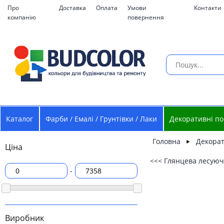
Про
Доставка
Оплата
Умови
Контакти
компанію
повернення
Каталог
Фарби / Емалі / Грунтівки / Лаки
Декоративні по
Головна
Декорат
►
Ціна
<<< Глянцева лесуюча
-
Виробник