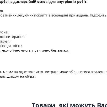
рба на дисперсійній основі для внутрішніх робіт.
я:
ративних лесуючих покриттів всередині приміщень. Підходить д
уюча;
гого витирання;
ифузії;
йна здатність;
 екологічно чиста, практично без запаху;
00 мл/м2 на одне покриття. Витрата може збільшитися в залежно
им шляхом на об’єкті.
Товари, які можуть Ва