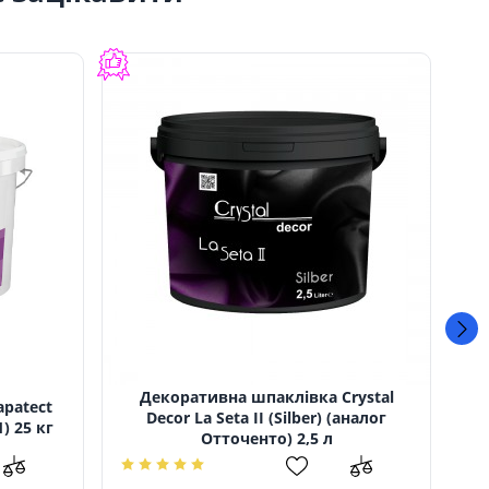
Декоративна шпаклівка Crystal
patect
Д
Decor La Seta II (Silber) (аналог
) 25 кг
Отточенто) 2,5 л