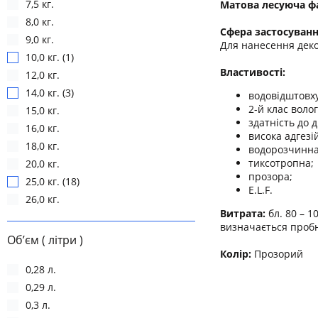
7,5 кг.
Матова лесуюча фа
8,0 кг.
Сфера застосуванн
9,0 кг.
Для нанесення деко
10,0 кг. (1)
Властивості:
12,0 кг.
14,0 кг. (3)
водовідштовх
2-й клас воло
15,0 кг.
здатність до д
16,0 кг.
висока адгезі
18,0 кг.
водорозчинна,
тиксотропна;
20,0 кг.
прозора;
25,0 кг. (18)
E.L.F.
26,0 кг.
Витрата:
бл. 80 – 1
визначається пробн
Об’єм ( літри )
Колір:
Прозорий
0,28 л.
0,29 л.
0,3 л.