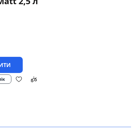
att 2,5 л
ИТИ
лік