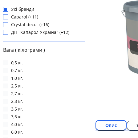
Усі бренди
Caparol (+11)
Crystal decor (+16)
ДП ''Капарол Україна'' (+12)
Вага ( кілограми )
0,5 кг.
0,7 кг.
1,0 кг.
2,5 кг.
2,7 кг.
2,8 кг.
3,5 кг.
3,6 кг.
4,0 кг.
Опис
6,0 кг.