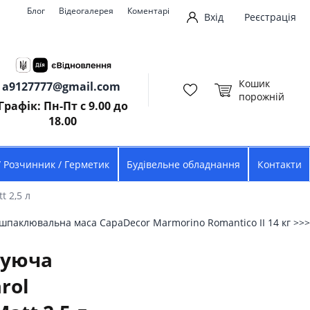
Блог
Відеогалерея
Коментарі
Вхід
Реєстрація
Кошик
a9127777@gmail.com
порожній
Графік: Пн-Пт с 9.00 до
18.00
/ Розчинник / Герметик
Будівельне обладнання
Контакти
 2,5 л
шпаклювальна маса CapaDecor Marmorino Romantico II 14 кг >>>
суюча
rol