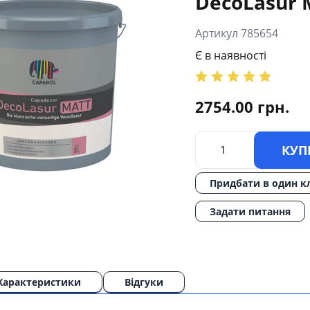
DecoLasur M
Артикул 785654
Є в наявності
2754.00
грн.
КУП
Придбати в один к
Задати питання
Характеристики
Відгуки