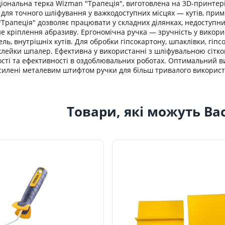
іональна терка Wizman "Трапеція", виготовлена на 3D-принтері 
для точного шліфування у важкодоступних місцях — кутів, примик
"Трапеція" дозволяє працювати у складних ділянках, недоступн
е кріплення абразиву. Ергономічна ручка — зручність у викори
ель, внутрішніх кутів. Для обробки гіпсокартону, шпаклівки, гіпс
лейки шпалер. Ефективна у використанні з шліфувальною сітк
сті та ефективності в оздоблювальних роботах. Оптимальний вибі
силені металевим штифтом ручки для більш тривалого використ
Товари, які можуть Ва