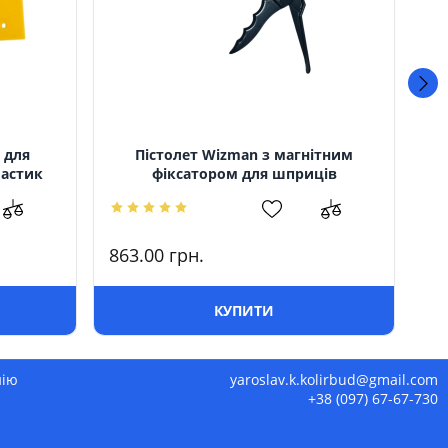
 для
Пістолет Wizman з магнітним
ластик
фіксатором для шприців
л
863.00
грн.
38
КУПИТИ
нію
yaroslav.k.kolirbud@gmail.com
+38 (097) 67-67-730