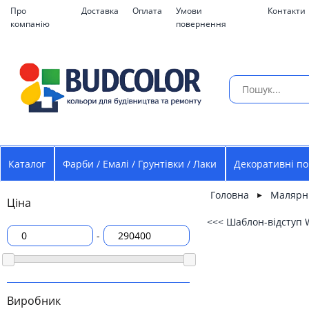
Про
Доставка
Оплата
Умови
Контакти
компанію
повернення
Каталог
Фарби / Емалі / Грунтівки / Лаки
Декоративні по
Головна
Малярн
►
Ціна
<<< Шаблон-відступ 
-
Виробник