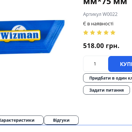
мм*75 мм
Артикул W0022
Є в наявності
518.00
грн.
КУП
Придбати в один к
Задати питання
Характеристики
Відгуки