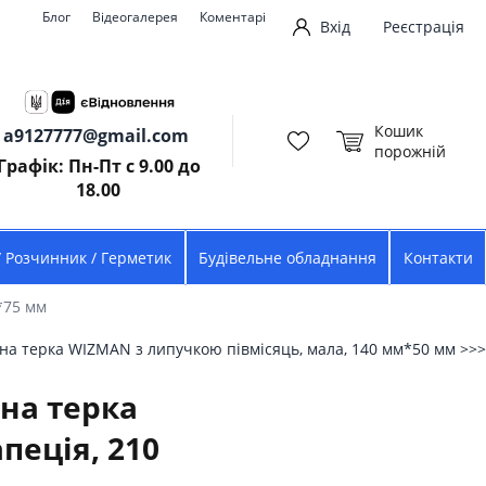
Блог
Відеогалерея
Коментарі
Вхід
Реєстрація
Кошик
a9127777@gmail.com
порожній
Графік: Пн-Пт с 9.00 до
18.00
/ Розчинник / Герметик
Будівельне обладнання
Контакти
*75 мм
а терка WIZMAN з липучкою півмісяць, мала, 140 мм*50 мм >>>
на терка
пеція, 210