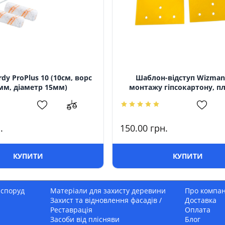
dy ProPlus 10 (10см, ворс
Шаблон-відступ Wizman
мм, діаметр 15мм)
монтажу гіпсокартону, п
.
150.00
грн.
КУПИТИ
КУПИТИ
 споруд
Матеріали для захисту деревини
Про компа
Захист та відновлення фасадів /
Доставка
Реставрація
Оплата
Засоби від плісняви
Блог