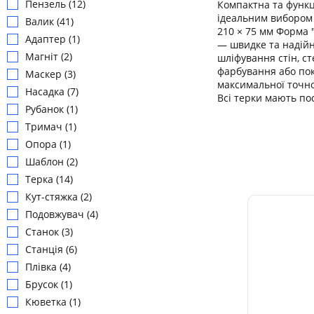
Пензель (12)
Компактна та функц
ідеальним вибором 
Валик (41)
210 × 75 мм Форма 
Адаптер (1)
— швидке та надійн
Магніт (2)
шліфування стін, ст
фарбування або пок
Маскер (3)
максимальної точно
Насадка (7)
Всі терки мають по
Рубанок (1)
Тримач (1)
Опора (1)
Шаблон (2)
Терка (14)
Кут-стяжка (2)
Подовжувач (4)
Станок (3)
Станція (6)
Плівка (4)
Брусок (1)
Кюветка (1)