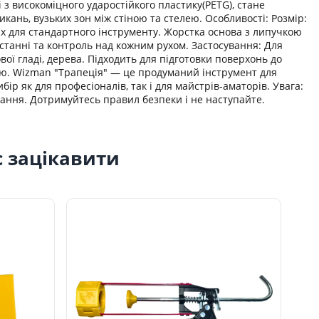
з високоміцного ударостійкого пластику(PETG), стане
ань, вузьких зон між стіною та стелею. Особливості: Розмір:
их для стандартного інструменту. Жорстка основа з липучкою
станні та контроль над кожним рухом. Застосування: Для
ової гладі, дерева. Підходить для підготовки поверхонь до
ою. Wizman "Трапеція" — це продуманий інструмент для
р як для професіоналів, так і для майстрів-аматорів. Увага:
ання. Дотримуйтесь правил безпеки і не наступайте.
с зацікавити