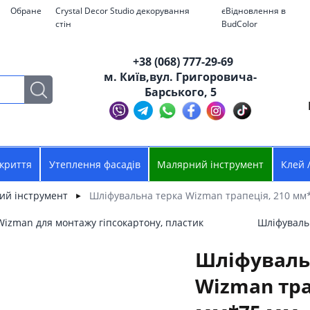
Обране
Crystal Decor Studio декорування
єВідновлення в
стін
BudColor
+38 (068) 777-29-69
м. Київ,вул. Григоровича-
Барського, 5
криття
Утеплення фасадів
Малярний інструмент
Клей 
ий інструмент
Шліфувальна терка Wizman трапеція, 210 мм
►
Wizman для монтажу гіпсокартону, пластик
Шліфувальн
Шліфуваль
Wizman тра