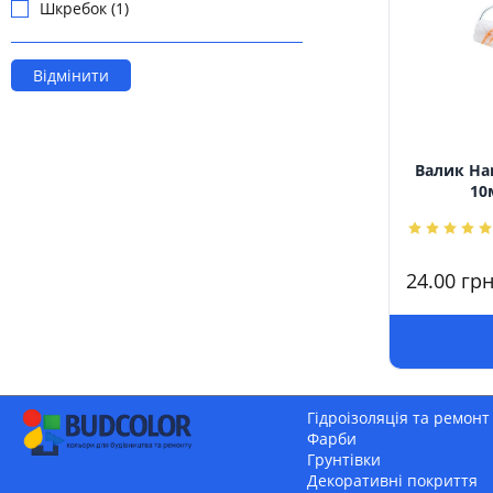
Шкребок (1)
Відмінити
Валик Har
10
24.00
грн
Гідроізоляція та ремонт
Фарби
Грунтівки
Декоративні покриття