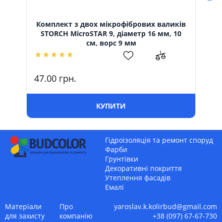
Комплект з двох мікрофібрових валиків
STORCH MicroSTAR 9, діаметр 16 мм, 10
см, ворс 9 мм
47.00
грн.
16
КУПИТИ
Гідроізоляція та ремонт споруд
Фарби
Грунтівки
Декоративні покриття
Утеплення фасадів
Емалі
Матеріали
Про
yaroslav.k.kolirbud@gmail.com
для захисту
компанію
+38 (097) 67-67-730