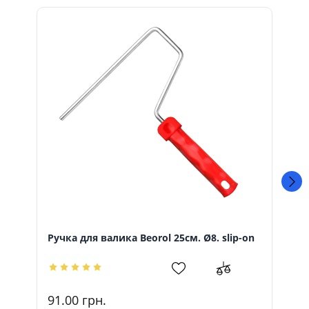
Ручка для валика Beorol 25cм. Ø8. slip-on
91.00
грн.
67